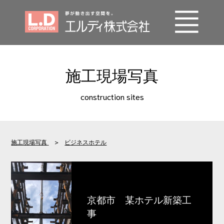
事業内容
施工現場写真
エルディの技術
construction sites
施工実績
会社概要
施工現場写真
>
ビジネスホテル
SDGs
採用情報
京都市 某ホテル新築工
お問い合わせ
事