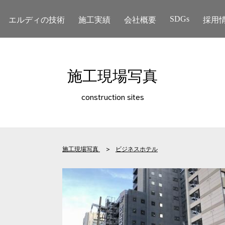
エルディの技術
施工実績
会社概要
採用
SDGs
施工現場写真
construction sites
施工現場写真
>
ビジネスホテル