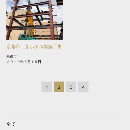
京都市 某ホテル新築工事
京都市
２０１９年５月１５日
1
2
3
4
全て