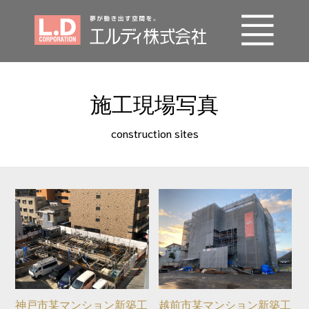
事業内容
施工現場写真
エルディの技術
construction sites
施工実績
会社概要
SDGs
採用情報
お問い合わせ
神戸市某マンション新築工
越前市某マンション新築工