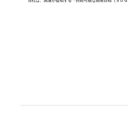
当社は、国連が提唱する『持続可能な開発目標（ＳＤＧ