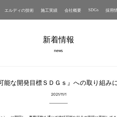
エルディの技術
施工実績
会社概要
採用
SDGs
新着情報
news
可能な開発目標ＳＤＧｓ』への取り組み
2021/11/1