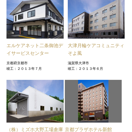
エルケアネット二条御池デ
大津月輪ケアコミュニティ
イサービスセンター
そよ風
京都府京都市
滋賀県大津市
竣工：２０１３年７月
竣工：２０１３年６月
（株）ミズホ大野工場倉庫
京都プラザホテル新館