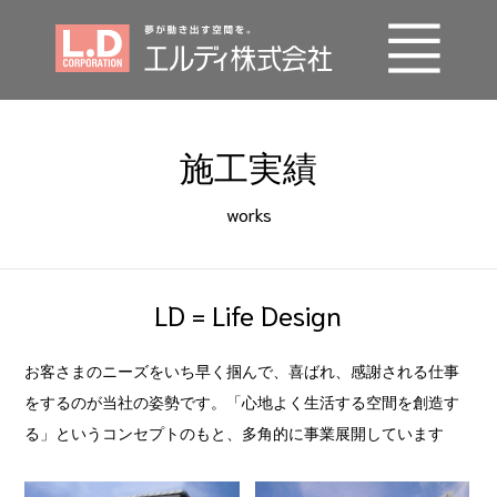
事業内容
施工実績
エルディの技術
works
施工実績
会社概要
LD = Life Design
SDGs
お客さまのニーズをいち早く掴んで、喜ばれ、感謝される仕事
採用情報
をするのが当社の姿勢です。「心地よく生活する空間を創造す
る」というコンセプトのもと、多角的に事業展開しています
お問い合わせ