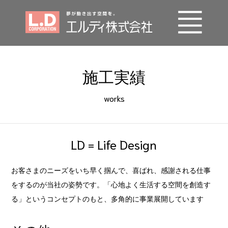
事業内容
施工実績
エルディの技術
works
施工実績
会社概要
LD = Life Design
SDGs
お客さまのニーズをいち早く掴んで、喜ばれ、感謝される仕事
採用情報
をするのが当社の姿勢です。「心地よく生活する空間を創造す
る」というコンセプトのもと、多角的に事業展開しています
お問い合わせ